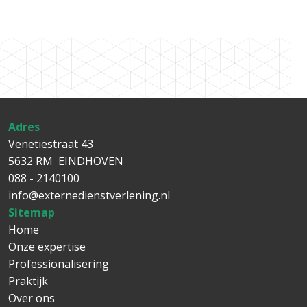
Adres
Venetiëstraat 43
5632 RM EINDHOVEN
088 - 2140100
info@externedienstverlening.nl
Sitemap
Main navigation
Home
Onze expertise
Professionalisering
Praktijk
Over ons