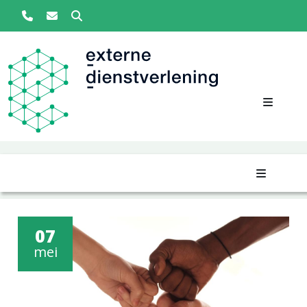
Zoeken
Overslaan en naar de inhoud gaan
Main navigation
07
mei